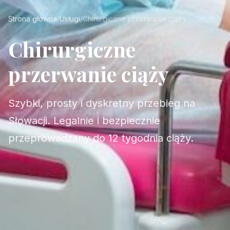
Strona główna
/
Usługi
/
Chirurgiczne przerwanie ciąży
Chirurgiczne
przerwanie ciąży
Szybki, prosty i dyskretny przebieg na
Słowacji. Legalnie i bezpiecznie
przeprowadzany do 12 tygodnia ciąży.